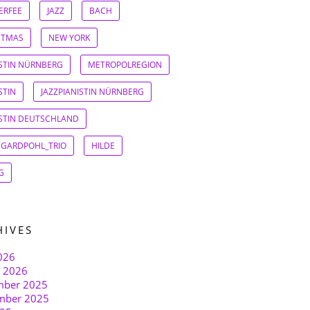
ERFEE
JAZZ
BACH
STMAS
NEW YORK
ISTIN NÜRNBERG
METROPOLREGION
STIN
JAZZPIANISTIN NÜRNBERG
ISTIN DEUTSCHLAND
EGARDPOHL_TRIO
HILDE
G
HIVES
026
r 2026
ber 2025
mber 2025