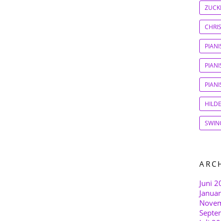
ZUCK
CHRI
PIAN
PIANI
PIAN
HILD
SWIN
ARC
Juni 2
Janua
Novem
Septe