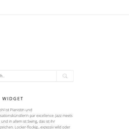
T WIDGET
ohl ist Pianistin und
sationskünstlerin par excellence. Jazz meets
, und in allem ist Swing, das ist ihr
eichen. Locker-flockig , exzessiv wild oder