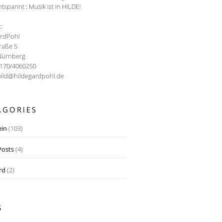
ntspannt : Musik ist in HILDE!
:
ardPohl
traße 5
Nürnberg
0170/4060250
wild@hildegardpohl.de
AGORIES
ein
(103)
osts
(4)
rd
(2)
S