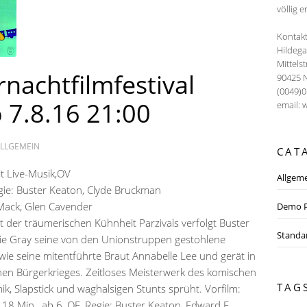
völlig e
Kontakt
Hildeg
Mittels
achtfilmfestival
90425 
(0049)
o 7.8.16 21:00
email: 
LLGEMEIN
CAT
t Live-Musik,OV
Allgem
gie: Buster Keaton, Clyde Bruckman
Mack, Glen Cavender
Demo P
 der träumerischen Kühnheit Parzivals verfolgt Buster
Standa
ie Gray seine von den Unionstruppen gestohlene
ie seine mitentführte Braut Annabelle Lee und gerät in
hen Bürgerkrieges. Zeitloses Meisterwerk des komischen
TAG
ik, Slapstick und waghalsigen Stunts sprüht. Vorfilm:
18 Min., ab 6, OF, Regie: Buster Keaton, Edward F.