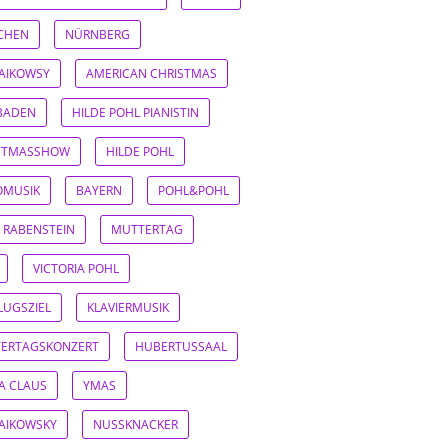
CHEN
NÜRNBERG
AIKOWSY
AMERICAN CHRISTMAS
BADEN
HILDE POHL PIANISTIN
STMASSHOW
HILDE POHL
OMUSIK
BAYERN
POHL&POHL
 RABENSTEIN
MUTTERTAG
VICTORIA POHL
LUGSZIEL
KLAVIERMUSIK
ERTAGSKONZERT
HUBERTUSSAAL
A CLAUS
YMAS
AIKOWSKY
NUSSKNACKER