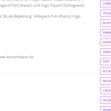
CHRI
ldegard Pohl (Klavier) und Yogo Pausch (Schlagwerk)
ITAL
; Musik-Begleitung: Hildegard Pohl (Piano), Yogo
KLASS
SWIN
PIAN
DEM
www.konzertkasse.de
TEXT
RÜCK
NEUJ
CROS
HILD
PIAN