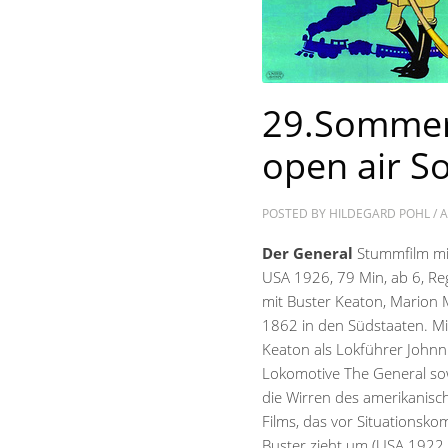
29.Sommern
open air S
POSTED BY
HILDEGARD POHL
/
A
Der General
Stummfilm mi
USA 1926, 79 Min, ab 6, Re
mit Buster Keaton, Marion 
1862 in den Südstaaten. Mit
Keaton als Lokführer Johnn
Lokomotive The General sow
die Wirren des amerikanisc
Films, das vor Situationskom
Buster zieht um (USA 1922, 