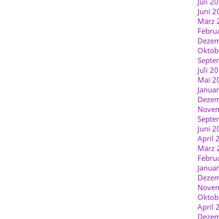
Juli 2
Juni 2
März 
Febru
Dezem
Oktob
Septe
Juli 2
Mai 2
Janua
Dezem
Novem
Septe
Juni 2
April 
März 
Febru
Janua
Dezem
Novem
Oktob
April 
Dezem