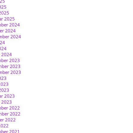
025
025
2025
ar 2025
ber 2024
er 2024
mber 2024
024
024
r 2024
ber 2023
ber 2023
mber 2023
023
2023
2023
ar 2023
r 2023
ber 2022
ber 2022
er 2022
2022
ber 2021