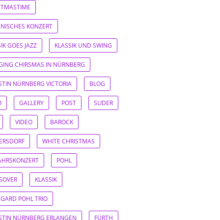
STMASTIME
IENISCHES KONZERT
IK GOES JAZZ
KLASSIK UND SWING
GING CHIRSMAS IN NÜRNBERG
ISTIN NÜRNBERG VICTORIA
BLOG
O
GALLERY
POST
SLIDER
VIDEO
BAROCK
ERSDORF
WHITE CHRISTMAS
AHRSKONZERT
POHL
SOVER
KLASSIK
EGARD POHL TRIO
ISTIN NÜRNBERG ERLANGEN
FÜRTH