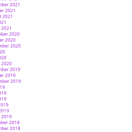
ber 2021
er 2021
t 2021
021
r 2021
ber 2020
er 2020
mber 2020
020
020
r 2020
ber 2019
er 2019
mber 2019
019
019
019
2019
2019
r 2019
ber 2018
ber 2018