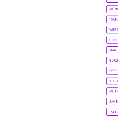
MÜN
TSCH
WIES
CHRI
PIAN
BURG
OPER
AUSF
MUTT
SANT
TSCH