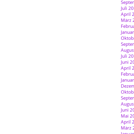
Septe
Juli 2
April 
März 
Febru
Janua
Oktob
Septe
Augus
Juli 2
Juni 2
April 
Febru
Janua
Dezem
Oktob
Septe
Augus
Juni 2
Mai 2
April 
März 
Janua