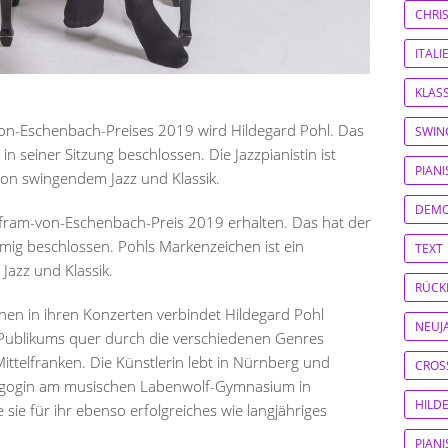
CHRI
ITAL
KLASS
on-Eschenbach-Preises 2019 wird Hildegard Pohl. Das
SWIN
 in seiner Sitzung beschlossen. Die Jazzpianistin ist
PIAN
von swingendem Jazz und Klassik.
DEM
lfram-von-Eschenbach-Preis 2019 erhalten. Das hat der
mmig beschlossen. Pohls Markenzeichen ist ein
TEXT
azz und Klassik.
RÜCK
nen in ihren Konzerten verbindet Hildegard Pohl
NEUJ
Publikums quer durch die verschiedenen Genres
Mittelfranken. Die Künstlerin lebt in Nürnberg und
CROS
ädagogin am musischen Labenwolf-Gymnasium in
HILD
 sie für ihr ebenso erfolgreiches wie langjähriges
PIAN