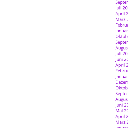
Septe
Juli 2
April 
März 
Febru
Janua
Oktob
Septe
Augus
Juli 2
Juni 2
April 
Febru
Janua
Dezem
Oktob
Septe
Augus
Juni 2
Mai 2
April 
März 
Janua