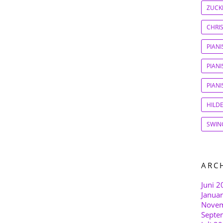
ZUCK
CHRI
PIAN
PIANI
PIAN
HILD
SWIN
ARC
Juni 2
Janua
Novem
Septe