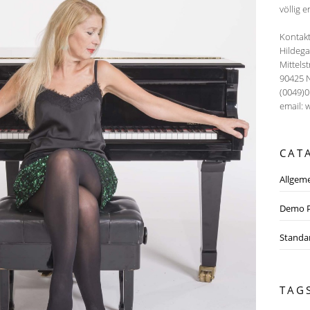
völlig e
Kontakt
Hildeg
Mittels
90425 
(0049)
email: 
CAT
Allgem
Demo P
Standa
TAG