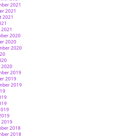
ber 2021
er 2021
t 2021
021
r 2021
ber 2020
er 2020
mber 2020
020
020
r 2020
ber 2019
er 2019
mber 2019
019
019
019
2019
2019
r 2019
ber 2018
ber 2018