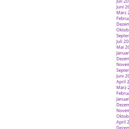
Juli 2
Juni 2
März 
Febru
Dezem
Oktob
Septe
Juli 2
Mai 2
Janua
Dezem
Novem
Septe
Juni 2
April 
März 
Febru
Janua
Dezem
Novem
Oktob
April 
Dezem