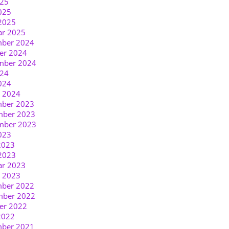
025
025
2025
ar 2025
ber 2024
er 2024
mber 2024
024
024
r 2024
ber 2023
ber 2023
mber 2023
023
2023
2023
ar 2023
r 2023
ber 2022
ber 2022
er 2022
2022
ber 2021