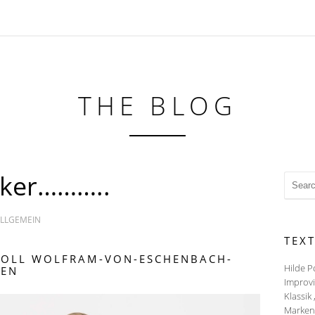
THE BLOG
cker………..
LLGEMEIN
TEX
SOLL WOLFRAM-VON-ESCHENBACH-
Hilde P
TEN
Improvi
Klassik 
Markenz