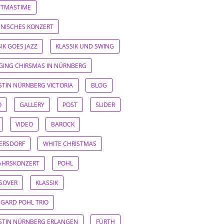
STMASTIME
IENISCHES KONZERT
IK GOES JAZZ
KLASSIK UND SWING
GING CHIRSMAS IN NÜRNBERG
ISTIN NÜRNBERG VICTORIA
BLOG
O
GALLERY
POST
SLIDER
VIDEO
BAROCK
ERSDORF
WHITE CHRISTMAS
AHRSKONZERT
POHL
SOVER
KLASSIK
EGARD POHL TRIO
ISTIN NÜRNBERG ERLANGEN
FÜRTH