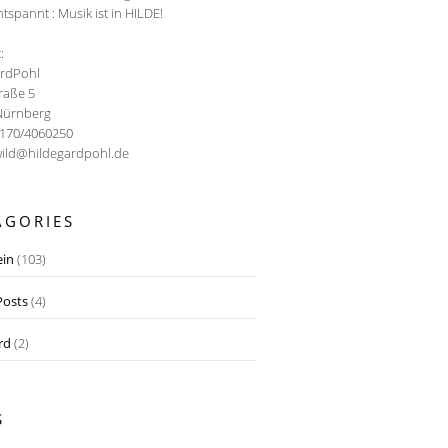
ntspannt : Musik ist in HILDE!
:
ardPohl
traße 5
Nürnberg
0170/4060250
wild@hildegardpohl.de
AGORIES
ein
(103)
osts
(4)
rd
(2)
S