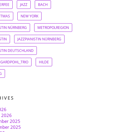
ERFEE
JAZZ
BACH
STMAS
NEW YORK
ISTIN NÜRNBERG
METROPOLREGION
STIN
JAZZPIANISTIN NÜRNBERG
ISTIN DEUTSCHLAND
EGARDPOHL_TRIO
HILDE
G
HIVES
026
r 2026
ber 2025
mber 2025