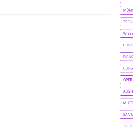
MÜN
TSCH
WIES
CHRI
PIAN
BURG
OPER
AUSF
MUTT
SANT
TSCH