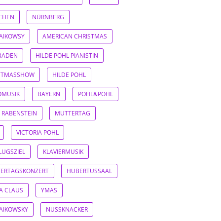
CHEN
NÜRNBERG
AIKOWSY
AMERICAN CHRISTMAS
BADEN
HILDE POHL PIANISTIN
STMASSHOW
HILDE POHL
OMUSIK
BAYERN
POHL&POHL
 RABENSTEIN
MUTTERTAG
VICTORIA POHL
LUGSZIEL
KLAVIERMUSIK
ERTAGSKONZERT
HUBERTUSSAAL
A CLAUS
YMAS
AIKOWSKY
NUSSKNACKER