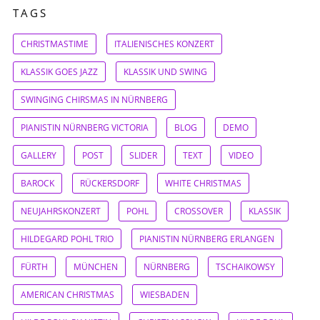
TAGS
CHRISTMASTIME
ITALIENISCHES KONZERT
KLASSIK GOES JAZZ
KLASSIK UND SWING
SWINGING CHIRSMAS IN NÜRNBERG
PIANISTIN NÜRNBERG VICTORIA
BLOG
DEMO
GALLERY
POST
SLIDER
TEXT
VIDEO
BAROCK
RÜCKERSDORF
WHITE CHRISTMAS
NEUJAHRSKONZERT
POHL
CROSSOVER
KLASSIK
HILDEGARD POHL TRIO
PIANISTIN NÜRNBERG ERLANGEN
FÜRTH
MÜNCHEN
NÜRNBERG
TSCHAIKOWSY
AMERICAN CHRISTMAS
WIESBADEN