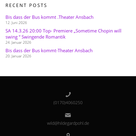
RECENT POSTS
Bis dass der Bus kommt .Theater Ansbach
12. Juni 2026
SA 14.3.26 20:00 Top- Premiere „Sometime Chopin will
swing “ Swingende Romantik
24. Januar 2026
Bis dass der Bus kommt-Theater Ansbach
20. Januar 2026
(0170)4060250
wild@hildegardpohl.de