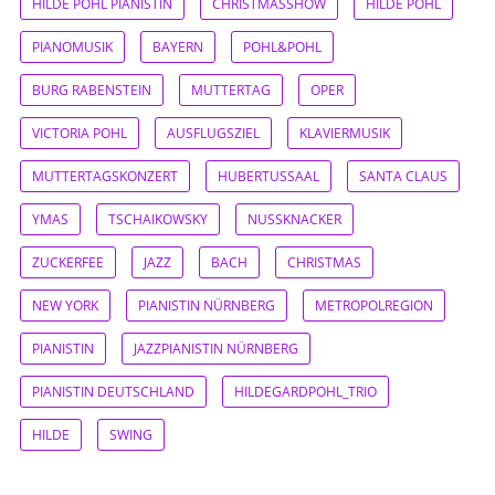
HILDE POHL PIANISTIN
CHRISTMASSHOW
HILDE POHL
PIANOMUSIK
BAYERN
POHL&POHL
BURG RABENSTEIN
MUTTERTAG
OPER
VICTORIA POHL
AUSFLUGSZIEL
KLAVIERMUSIK
MUTTERTAGSKONZERT
HUBERTUSSAAL
SANTA CLAUS
YMAS
TSCHAIKOWSKY
NUSSKNACKER
ZUCKERFEE
JAZZ
BACH
CHRISTMAS
NEW YORK
PIANISTIN NÜRNBERG
METROPOLREGION
PIANISTIN
JAZZPIANISTIN NÜRNBERG
PIANISTIN DEUTSCHLAND
HILDEGARDPOHL_TRIO
HILDE
SWING