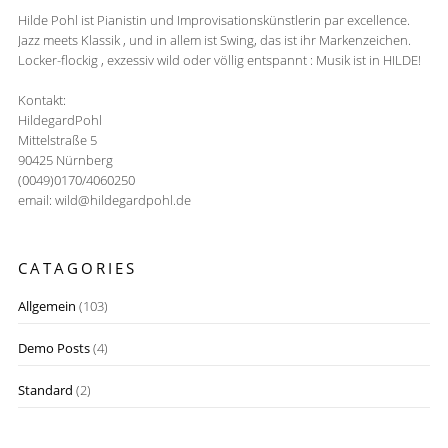
Hilde Pohl ist Pianistin und Improvisationskünstlerin par excellence.
Jazz meets Klassik , und in allem ist Swing, das ist ihr Markenzeichen.
Locker-flockig , exzessiv wild oder völlig entspannt : Musik ist in HILDE!
Kontakt:
HildegardPohl
Mittelstraße 5
90425 Nürnberg
(0049)0170/4060250
email: wild@hildegardpohl.de
CATAGORIES
Allgemein
(103)
Demo Posts
(4)
Standard
(2)