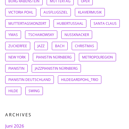
BURG RABENSTEIN
MUTTERTAG
OPER
VICTORIA POHL
AUSFLUGSZIEL
KLAVIERMUSIK
MUTTERTAGSKONZERT
HUBERTUSSAAL
SANTA CLAUS
YMAS
TSCHAIKOWSKY
NUSSKNACKER
ZUCKERFEE
JAZZ
BACH
CHRISTMAS
NEW YORK
PIANISTIN NÜRNBERG
METROPOLREGION
PIANISTIN
JAZZPIANISTIN NÜRNBERG
PIANISTIN DEUTSCHLAND
HILDEGARDPOHL_TRIO
HILDE
SWING
ARCHIVES
Juni 2026