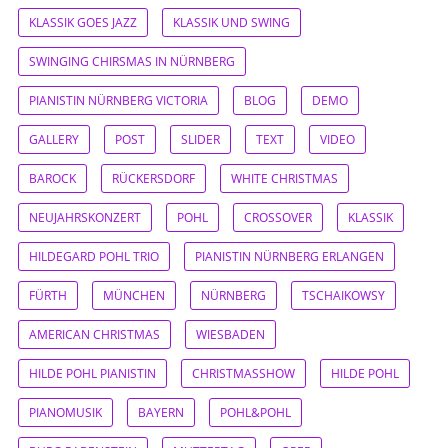
KLASSIK GOES JAZZ
KLASSIK UND SWING
SWINGING CHIRSMAS IN NÜRNBERG
PIANISTIN NÜRNBERG VICTORIA
BLOG
DEMO
GALLERY
POST
SLIDER
TEXT
VIDEO
BAROCK
RÜCKERSDORF
WHITE CHRISTMAS
NEUJAHRSKONZERT
POHL
CROSSOVER
KLASSIK
HILDEGARD POHL TRIO
PIANISTIN NÜRNBERG ERLANGEN
FÜRTH
MÜNCHEN
NÜRNBERG
TSCHAIKOWSY
AMERICAN CHRISTMAS
WIESBADEN
HILDE POHL PIANISTIN
CHRISTMASSHOW
HILDE POHL
PIANOMUSIK
BAYERN
POHL&POHL