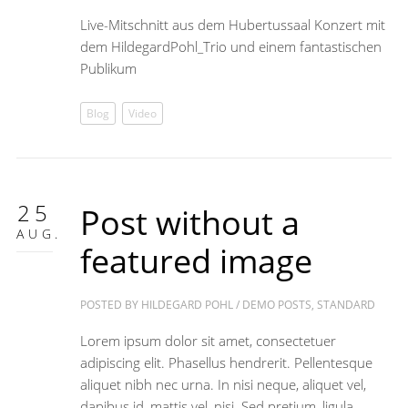
Live-Mitschnitt aus dem Hubertussaal Konzert mit
dem HildegardPohl_Trio und einem fantastischen
Publikum
Blog
Video
25
Post without a
AUG.
featured image
POSTED BY
HILDEGARD POHL
/
DEMO POSTS
,
STANDARD
Lorem ipsum dolor sit amet, consectetuer
adipiscing elit. Phasellus hendrerit. Pellentesque
aliquet nibh nec urna. In nisi neque, aliquet vel,
dapibus id, mattis vel, nisi. Sed pretium, ligula