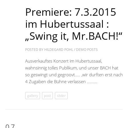
Premiere: 7.3.2015
im Hubertussaal :
„Swing it, Mr.BACH!“
POSTED BY
HILDEGARD POHL
/
DEMO POSTS
Ausverkauftes Konzert im Hubertussaal,
wahnsinnig tolles Publikum, und unser BACH hat
so geswingt und gegroovt….. ,wir durften erst nach
4 Zugaben die Bühne verlassen ……….
gallery
post
slider
07