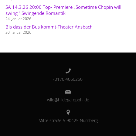
SA 14.3.26 20:00 Top- Premiere „Sometime Chopin will
swing “ Swingende Romantik
24. Januar 2026
Bis dass der Bus kommt-Theater Ansbach
20. Januar 2026
(0170)4060250
wild@hildegardpohl.de
Mittelstraße 5 90425 Nürnberg