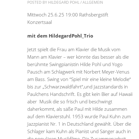
POSTED BY
HILDEGARD POHL
/
ALLGEMEIN
Mittwoch 25.6.25 19:00 Rathsbergstift
Konzertsaal
mit dem HildegardPohl_Trio
Jetzt spielt die Frau am Klavier die Musik vom
Mann am Klavier – wer könnte das besser als die
berühmte Swingpianistin Hilde Pohl und Yogo
Pausch am Schlagwerk mit Norbert Meyer-Venus
am Bass. Swing von “Spiel mir eine kleine Melodie“
bis zur „Schwarzwaldfahrt“,und Jazzstandards in
Paulchens Handschrift. Es gibt kein Bier auf Hawaii
aber Musik die so frisch und beschwingt
daherkommt, als säße Paul mit Hilde zusammen
auf dem Klavierstuhl. 1953 wurde Paul Kuhn zum
Jazzpianist Nr. 1 in Deutschland gewählt. Über die
Schlager kam Kuhn als Pianist und Sänger auch in
die populären Musikfilme. Die Zusammenarbeit