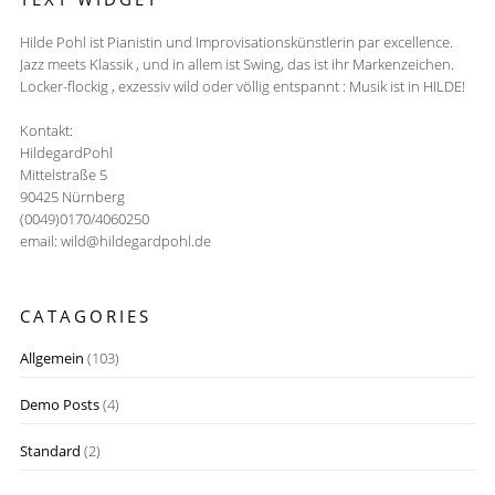
Hilde Pohl ist Pianistin und Improvisationskünstlerin par excellence.
Jazz meets Klassik , und in allem ist Swing, das ist ihr Markenzeichen.
Locker-flockig , exzessiv wild oder völlig entspannt : Musik ist in HILDE!
Kontakt:
HildegardPohl
Mittelstraße 5
90425 Nürnberg
(0049)0170/4060250
email: wild@hildegardpohl.de
CATAGORIES
Allgemein
(103)
Demo Posts
(4)
Standard
(2)