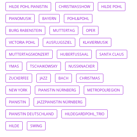
HILDE POHL PIANISTIN
CHRISTMASSHOW
HILDE POHL
PIANOMUSIK
BAYERN
POHL&POHL
BURG RABENSTEIN
MUTTERTAG
OPER
VICTORIA POHL
AUSFLUGSZIEL
KLAVIERMUSIK
MUTTERTAGSKONZERT
HUBERTUSSAAL
SANTA CLAUS
YMAS
TSCHAIKOWSKY
NUSSKNACKER
ZUCKERFEE
JAZZ
BACH
CHRISTMAS
NEW YORK
PIANISTIN NÜRNBERG
METROPOLREGION
PIANISTIN
JAZZPIANISTIN NÜRNBERG
PIANISTIN DEUTSCHLAND
HILDEGARDPOHL_TRIO
HILDE
SWING