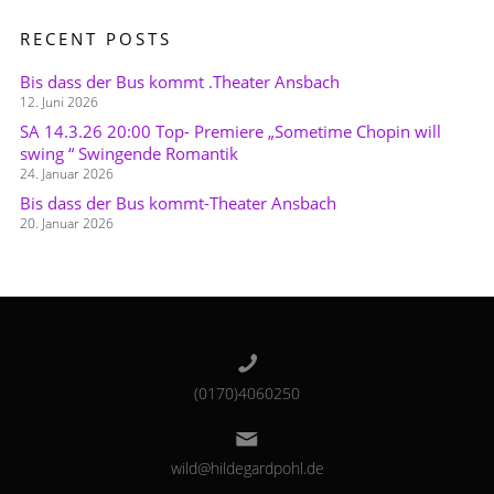
RECENT POSTS
Bis dass der Bus kommt .Theater Ansbach
12. Juni 2026
SA 14.3.26 20:00 Top- Premiere „Sometime Chopin will
swing “ Swingende Romantik
24. Januar 2026
Bis dass der Bus kommt-Theater Ansbach
20. Januar 2026
(0170)4060250
wild@hildegardpohl.de