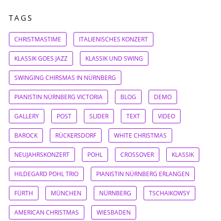
TAGS
CHRISTMASTIME
ITALIENISCHES KONZERT
KLASSIK GOES JAZZ
KLASSIK UND SWING
SWINGING CHIRSMAS IN NÜRNBERG
PIANISTIN NÜRNBERG VICTORIA
BLOG
DEMO
GALLERY
POST
SLIDER
TEXT
VIDEO
BAROCK
RÜCKERSDORF
WHITE CHRISTMAS
NEUJAHRSKONZERT
POHL
CROSSOVER
KLASSIK
HILDEGARD POHL TRIO
PIANISTIN NÜRNBERG ERLANGEN
FÜRTH
MÜNCHEN
NÜRNBERG
TSCHAIKOWSY
AMERICAN CHRISTMAS
WIESBADEN