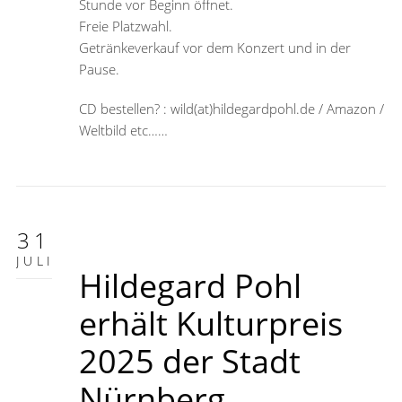
Stunde vor Beginn öffnet.
Freie Platzwahl.
Getränkeverkauf vor dem Konzert und in der
Pause.
CD
bestellen? : wild(at)hildegardpohl.de / Amazon /
Weltbild etc……
31
JULI
Hildegard Pohl
erhält Kulturpreis
2025 der Stadt
Nürnberg