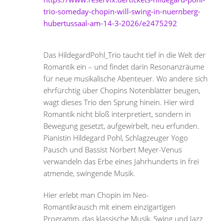
trio-someday-chopin-will-swing-in-nuernberg-
hubertussaal-am-14-3-2026/e2475292
Das HildegardPohl_Trio taucht tief in die Welt der
Romantik ein – und findet darin Resonanzräume
für neue musikalische Abenteuer. Wo andere sich
ehrfürchtig über Chopins Notenblätter beugen,
wagt dieses Trio den Sprung hinein. Hier wird
Romantik nicht bloß interpretiert, sondern in
Bewegung gesetzt, aufgewirbelt, neu erfunden.
Pianistin Hildegard Pohl, Schlagzeuger Yogo
Pausch und Bassist Norbert Meyer-Venus
verwandeln das Erbe eines Jahrhunderts in frei
atmende, swingende Musik.
Hier erlebt man Chopin im Neo-
Romantikrausch mit einem einzigartigen
Programm, das klassische Musik, Swing und Jazz