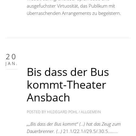
ausgefuchster Virtuosität, das Publikum mit
überraschenden Arrangements zu begeistern.
20
JAN.
Bis dass der Bus
kommt-Theater
Ansbach
POSTED BY
HILDEGARD POHL
/
ALLGEMEIN
„„Bis dass der Bus kommt“ (…) hat das Zeug zum
Dauerbrenner. (…)
21.1/22.1//29.5/.30.5………