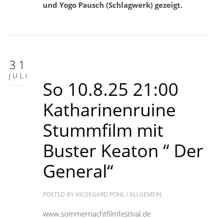
und Yogo Pausch (Schlagwerk) gezeigt.
31
JULI
So 10.8.25 21:00
Katharinenruine
Stummfilm mit
Buster Keaton “ Der
General“
POSTED BY
HILDEGARD POHL
/
ALLGEMEIN
www.sommernachtfilmfestival.de