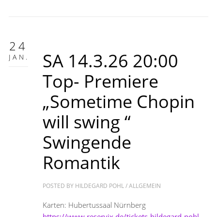
24
SA 14.3.26 20:00
JAN.
Top- Premiere
„Sometime Chopin
will swing “
Swingende
Romantik
POSTED BY
HILDEGARD POHL
/
ALLGEMEIN
Karten: Hubertussaal Nürnberg
https://www.reservix.de/tickets-hildegard-pohl-