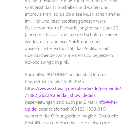
Fly me to Händel- Sunny Summer- und der liebe
Gott lässt das Trio schalten und walten und
improvisieren- so als ob diese Musik schon immer
im „Hier und Jetzt“ etabliert gewesen wäre.
Das renommierte Pianotrio jongliert seit über 20
Jahren mit Klassik und Jazz und schafft es immer
wieder, mit grandioser Spielfreude und
ausgefuchster Virtuosität, das Publikum mit
überraschenden Arrangements zu begeistern.
Rokoko swingt. In pink.
Kartenlink: BUCHUNG bei der vhs Unteres
Pegnitztal bitte bis 25.09.2025.
https://www.schwaig.de/kalender/de/gemeinde/-
/1882_2632/calendar_show_details
Reservierungen sind auch per E-Mail (
info@vhs-
up.de
) oder telefonisch (09123 1833-310)
während der Öffnungszeiten möglich. Eventuelle
Restplätze an der Abendkasse, die etwa eine