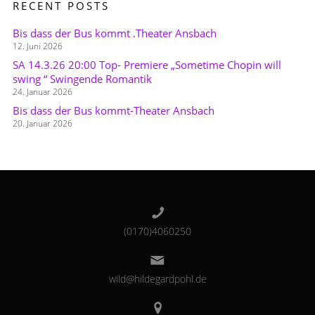
RECENT POSTS
Bis dass der Bus kommt .Theater Ansbach
12. Juni 2026
SA 14.3.26 20:00 Top- Premiere „Sometime Chopin will
swing “ Swingende Romantik
24. Januar 2026
Bis dass der Bus kommt-Theater Ansbach
20. Januar 2026
(0170)4060250
wild@hildegardpohl.de