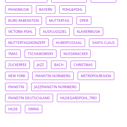
PIANOMUSIK
BAYERN
POHL&POHL
BURG RABENSTEIN
MUTTERTAG
OPER
VICTORIA POHL
AUSFLUGSZIEL
KLAVIERMUSIK
MUTTERTAGSKONZERT
HUBERTUSSAAL
SANTA CLAUS
YMAS
TSCHAIKOWSKY
NUSSKNACKER
ZUCKERFEE
JAZZ
BACH
CHRISTMAS
NEW YORK
PIANISTIN NÜRNBERG
METROPOLREGION
PIANISTIN
JAZZPIANISTIN NÜRNBERG
PIANISTIN DEUTSCHLAND
HILDEGARDPOHL_TRIO
HILDE
SWING