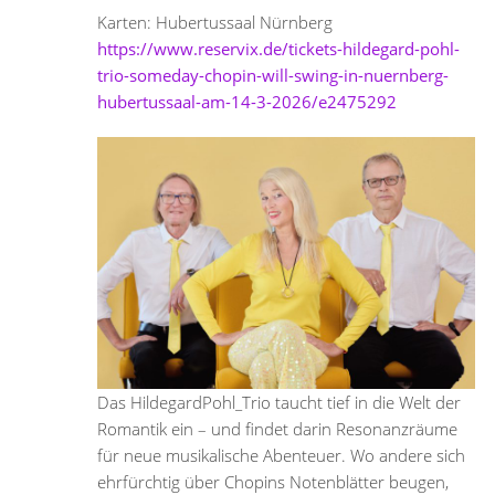
Karten: Hubertussaal Nürnberg
https://www.reservix.de/tickets-hildegard-pohl-
trio-someday-chopin-will-swing-in-nuernberg-
hubertussaal-am-14-3-2026/e2475292
Das HildegardPohl_Trio taucht tief in die Welt der
Romantik ein – und findet darin Resonanzräume
für neue musikalische Abenteuer. Wo andere sich
ehrfürchtig über Chopins Notenblätter beugen,