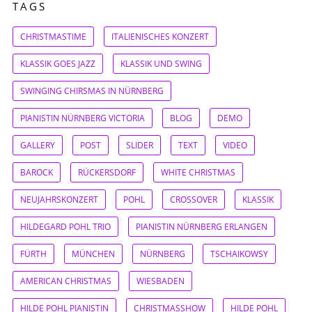
TAGS
CHRISTMASTIME
ITALIENISCHES KONZERT
KLASSIK GOES JAZZ
KLASSIK UND SWING
SWINGING CHIRSMAS IN NÜRNBERG
PIANISTIN NÜRNBERG VICTORIA
BLOG
DEMO
GALLERY
POST
SLIDER
TEXT
VIDEO
BAROCK
RÜCKERSDORF
WHITE CHRISTMAS
NEUJAHRSKONZERT
POHL
CROSSOVER
KLASSIK
HILDEGARD POHL TRIO
PIANISTIN NÜRNBERG ERLANGEN
FÜRTH
MÜNCHEN
NÜRNBERG
TSCHAIKOWSY
AMERICAN CHRISTMAS
WIESBADEN
HILDE POHL PIANISTIN
CHRISTMASSHOW
HILDE POHL