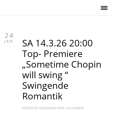
24
SA 14.3.26 20:00
JAN.
Top- Premiere
„Sometime Chopin
will swing “
Swingende
Romantik
POSTED BY
HILDEGARD POHL
/
ALLGEMEIN