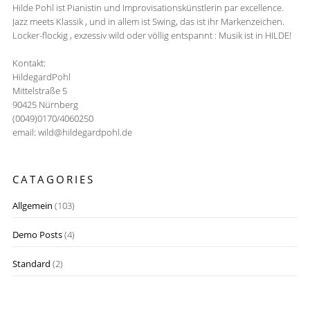
Hilde Pohl ist Pianistin und Improvisationskünstlerin par excellence.
Jazz meets Klassik , und in allem ist Swing, das ist ihr Markenzeichen.
Locker-flockig , exzessiv wild oder völlig entspannt : Musik ist in HILDE!
Kontakt:
HildegardPohl
Mittelstraße 5
90425 Nürnberg
(0049)0170/4060250
email: wild@hildegardpohl.de
CATAGORIES
Allgemein
(103)
Demo Posts
(4)
Standard
(2)