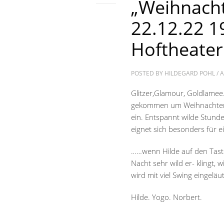
„Weihnach
22.12.22 1
Hoftheater
POSTED BY
HILDEGARD POHL
/
A
Glitzer,Glamour, Goldlamee
gekommen um Weihnachten 
ein. Entspannt wilde Stunde
eignet sich besonders für e
……wenn Hilde auf den Taste
Nacht sehr wild er- kling
wird mit viel Swing eingeläu
Hilde. Yogo. Norbert.