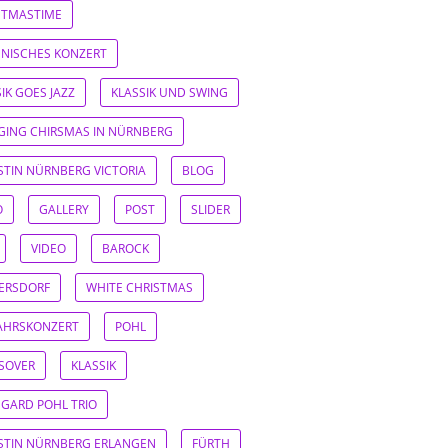
STMASTIME
IENISCHES KONZERT
IK GOES JAZZ
KLASSIK UND SWING
GING CHIRSMAS IN NÜRNBERG
ISTIN NÜRNBERG VICTORIA
BLOG
O
GALLERY
POST
SLIDER
VIDEO
BAROCK
ERSDORF
WHITE CHRISTMAS
AHRSKONZERT
POHL
SOVER
KLASSIK
EGARD POHL TRIO
ISTIN NÜRNBERG ERLANGEN
FÜRTH