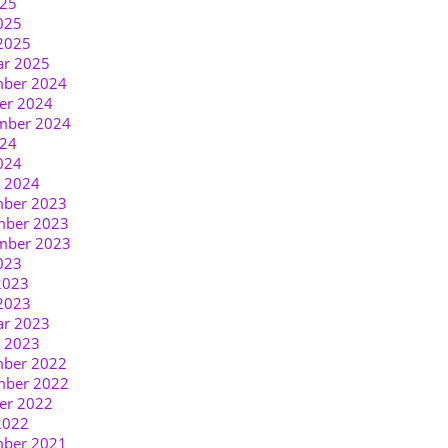
025
025
2025
ar 2025
ber 2024
er 2024
mber 2024
024
024
r 2024
ber 2023
ber 2023
mber 2023
023
2023
2023
ar 2023
r 2023
ber 2022
ber 2022
er 2022
2022
ber 2021