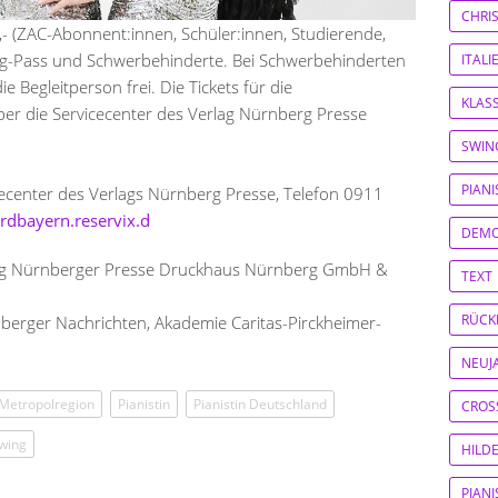
CHRI
,- (ZAC-Abonnent:innen, Schüler:innen, Studierende,
g-Pass und Schwerbehinderte. Bei Schwerbehinderten
ITAL
ie Begleitperson frei. Die Tickets für die
KLASS
ber die Servicecenter des Verlag Nürnberg Presse
SWIN
PIAN
ecenter des Verlags Nürnberg Presse, Telefon 0911
rdbayern.reservix.d
DEM
ag Nürnberger Presse Druckhaus Nürnberg GmbH &
TEXT
RÜCK
erger Nachrichten, Akademie Caritas-Pirckheimer-
NEUJ
Metropolregion
Pianistin
Pianistin Deutschland
CROS
wing
HILD
PIAN