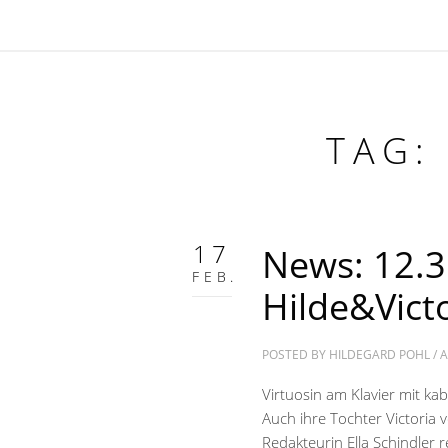
TAG:
17
News: 12.3
FEB.
Hilde&Vict
POSTED BY
HILDEGARD POHL
/
A
Virtuosin am Klavier mit kab
Auch ihre Tochter Victoria 
Redakteurin Ella Schindler 