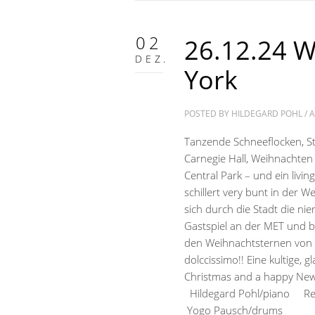
02
26.12.24 W
DEZ.
York
POSTED BY
HILDEGARD POHL
/
A
Tanzende Schneeflocken, Sta
Carnegie Hall, Weihnachten i
Central Park – und ein liv
schillert very bunt in der 
sich durch die Stadt die ni
Gastspiel an der MET und b
den Weihnachtsternen von B
dolccissimo!! Eine kultige,
Christmas and a happy New
Hildegard Pohl/piano R
Yogo Pausch/drums