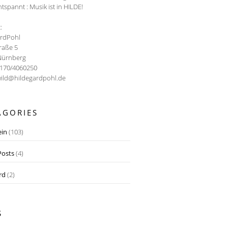
ntspannt : Musik ist in HILDE!
:
ardPohl
traße 5
Nürnberg
0170/4060250
wild@hildegardpohl.de
AGORIES
ein
(103)
osts
(4)
rd
(2)
S