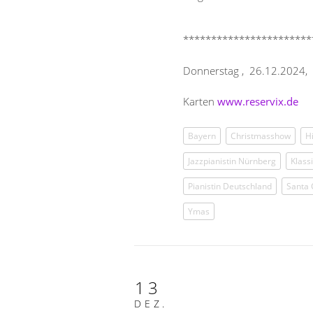
***********************
Donnerstag , 26.12.2024,
Karten
www.reservix.de
Bayern
Christmasshow
Hi
Jazzpianistin Nürnberg
Klass
Pianistin Deutschland
Santa 
Ymas
13
DEZ.