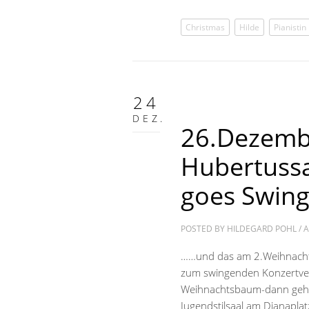
Christmas
Hilde
Pianistin
24
DEZ.
26.Dezemb
Hubertussa
goes Swin
POSTED BY
HILDEGARD POHL
/
A
……und das am 2.Weihnachtsf
zum swingenden Konzertve
Weihnachtsbaum-dann geht 
Jugendstilsaal am Dianapl