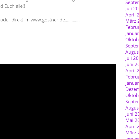
Septe
 Euch alle!!
Juli 2
April 
e oder direkt im www.gostner.de………….
März 
Febru
Janua
Oktob
Septe
Augus
Juli 2
Juni 2
April 
Febru
Janua
Dezem
Oktob
Septe
Augus
Juni 2
Mai 2
April 
März 
Janua