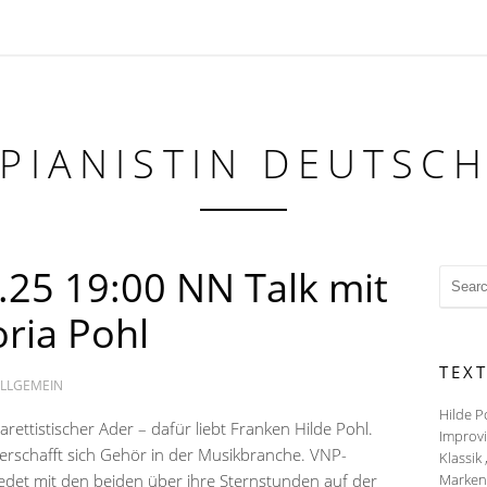
 PIANISTIN DEUTSC
.25 19:00 NN Talk mit
oria Pohl
TEX
LLGEMEIN
Hilde P
arettistischer Ader – dafür liebt Franken Hilde Pohl.
Improvi
verschafft sich Gehör in der Musikbranche. VNP-
Klassik 
redet mit den beiden über ihre Sternstunden auf der
Markenz