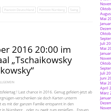
Novem
Oktob
Pianistin Deutschland
Pianistin Nürnberg
Swing
Augus
Mai 2
Janua
Dezem
Oktob
Septe
Juli 2
er 2016 20:00 im
Mai 2
Janua
al „Tschaikowsky
Novem
Oktob
gkowsky“
Septe
Juli 2
Juni 2
LLGEMEIN
Mai 2
April 
eiertag ! Last chance in 2016. Genug gefeiert-jetzt ab
März 
rgnügen-verschenken sie doch Karten unterm
Janua
Dezem
es mit der ganzen Familie entspannt in den
Novem
atz in Nürnberg….oder zu zweit zum genießen….Freuen