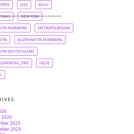
ERFEE
JAZZ
BACH
STMAS
NEW YORK
**************************
ISTIN NÜRNBERG
METROPOLREGION
STIN
JAZZPIANISTIN NÜRNBERG
ISTIN DEUTSCHLAND
EGARDPOHL_TRIO
HILDE
G
HIVES
026
r 2026
ber 2025
mber 2025