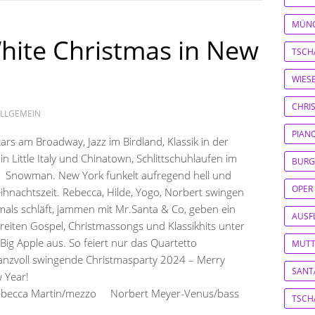
MÜN
hite Christmas in New
TSCH
WIES
CHRI
LLGEMEIN
PIAN
rs am Broadway, Jazz im Birdland, Klassik in der
n Little Italy und Chinatown, Schlittschuhlaufen im
BURG
ing Snowman. New York funkelt aufregend hell und
OPER
Weihnachtszeit. Rebecca, Hilde, Yogo, Norbert swingen
emals schläft, jammen mit Mr.Santa & Co, geben ein
AUSF
reiten Gospel, Christmassongs und Klassikhits unter
ig Apple aus. So feiert nur das Quartetto
MUTT
 glanzvoll swingende Christmasparty 2024 – Merry
SANT
 Year!
ebecca Martin/mezzo Norbert Meyer-Venus/bass
TSCH