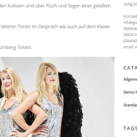
völlig e
den Kulissen und über Fluch und Segen einer geteilten
Kontakt
Hildeg
heiteren Tönen im Gespräch wie auch auf dem Klavier
Mittels
90425 
(0049)
ürnberg Tickets:
email: 
CAT
Allgem
Demo P
Standa
TAG