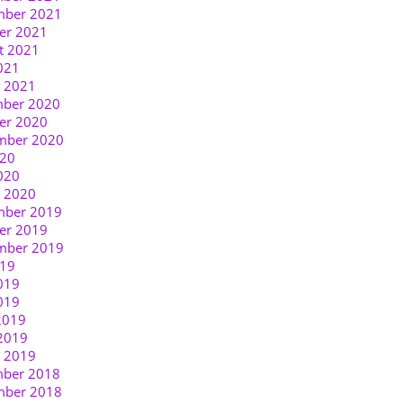
ber 2021
er 2021
t 2021
021
r 2021
ber 2020
er 2020
mber 2020
020
020
r 2020
ber 2019
er 2019
mber 2019
019
019
019
2019
2019
r 2019
ber 2018
ber 2018