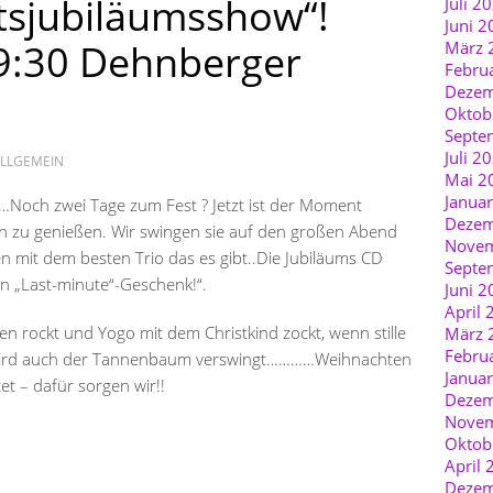
tsjubiläumsshow“!
Juli 2
Juni 2
9:30 Dehnberger
März 
Febru
Dezem
Oktob
Septe
Juli 2
LLGEMEIN
Mai 2
Janua
…Noch zwei Tage zum Fest ? Jetzt ist der Moment
Dezem
zu genießen. Wir swingen sie auf den großen Abend
Novem
n mit dem besten Trio das es gibt..Die Jubiläums CD
Septe
in „Last-minute“-Geschenk!“.
Juni 2
April 
n rockt und Yogo mit dem Christkind zockt, wenn stille
März 
Febru
t, wird auch der Tannenbaum verswingt…………Weihnachten
Janua
tet – dafür sorgen wir!!
Dezem
Novem
Oktob
April 
Dezem