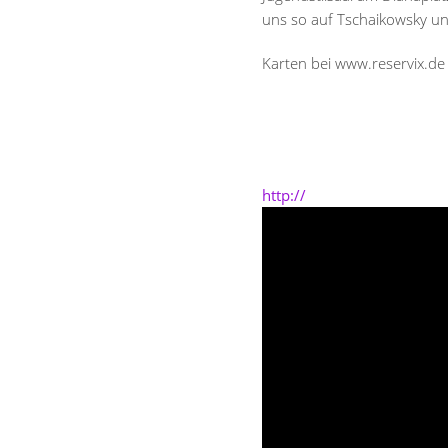
uns so auf Tschaikowsky und
Karten bei www.reservix.d
http://