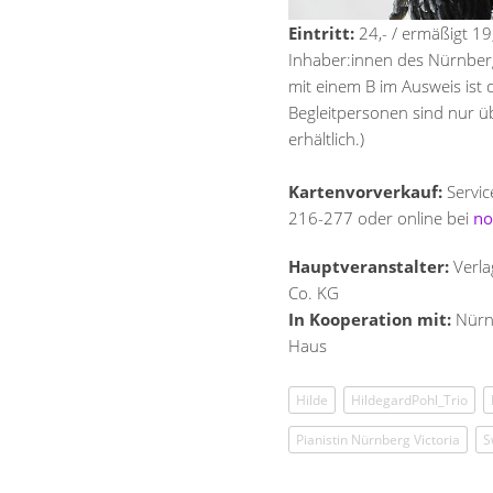
Eintritt:
24,- / ermäßigt 19
Inhaber:innen des Nürnber
mit einem B im Ausweis ist d
Begleitpersonen sind nur ü
erhältlich.)
Kartenvorverkauf:
Servic
216-277 oder online bei
no
Hauptveranstalter:
Verl
Co. KG
In Kooperation mit:
Nürnb
Haus
Hilde
HildegardPohl_Trio
Pianistin Nürnberg Victoria
S