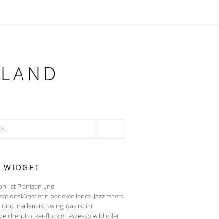
HLAND
T WIDGET
ohl ist Pianistin und
sationskünstlerin par excellence. Jazz meets
, und in allem ist Swing, das ist ihr
eichen. Locker-flockig , exzessiv wild oder