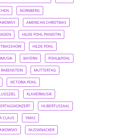
CHEN
NÜRNBERG
AIKOWSY
AMERICAN CHRISTMAS
BADEN
HILDE POHL PIANISTIN
STMASSHOW
HILDE POHL
OMUSIK
BAYERN
POHL&POHL
 RABENSTEIN
MUTTERTAG
VICTORIA POHL
LUGSZIEL
KLAVIERMUSIK
ERTAGSKONZERT
HUBERTUSSAAL
A CLAUS
YMAS
AIKOWSKY
NUSSKNACKER