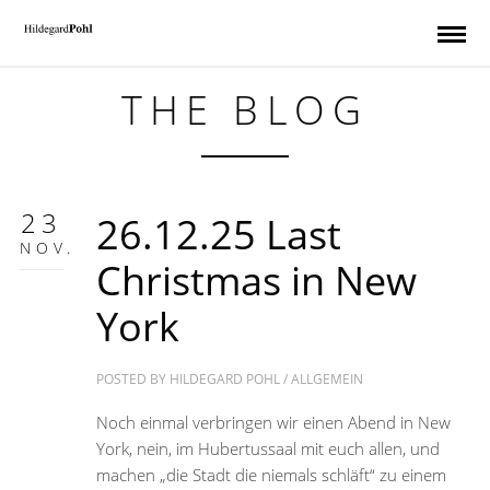
THE BLOG
23
26.12.25 Last
NOV.
Christmas in New
York
POSTED BY
HILDEGARD POHL
/
ALLGEMEIN
Noch einmal verbringen wir einen Abend in New
York, nein, im Hubertussaal mit euch allen, und
machen „die Stadt die niemals schläft“ zu einem