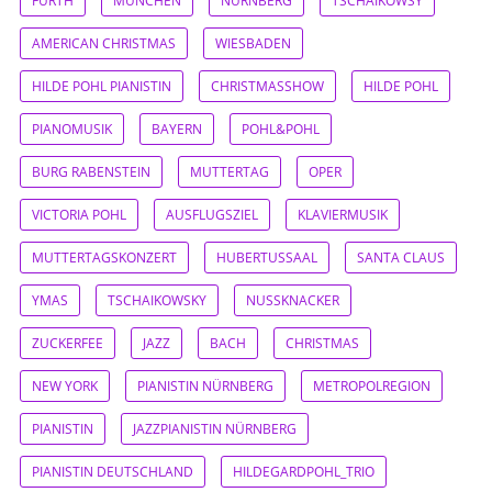
FÜRTH
MÜNCHEN
NÜRNBERG
TSCHAIKOWSY
AMERICAN CHRISTMAS
WIESBADEN
HILDE POHL PIANISTIN
CHRISTMASSHOW
HILDE POHL
PIANOMUSIK
BAYERN
POHL&POHL
BURG RABENSTEIN
MUTTERTAG
OPER
VICTORIA POHL
AUSFLUGSZIEL
KLAVIERMUSIK
MUTTERTAGSKONZERT
HUBERTUSSAAL
SANTA CLAUS
YMAS
TSCHAIKOWSKY
NUSSKNACKER
ZUCKERFEE
JAZZ
BACH
CHRISTMAS
NEW YORK
PIANISTIN NÜRNBERG
METROPOLREGION
PIANISTIN
JAZZPIANISTIN NÜRNBERG
PIANISTIN DEUTSCHLAND
HILDEGARDPOHL_TRIO