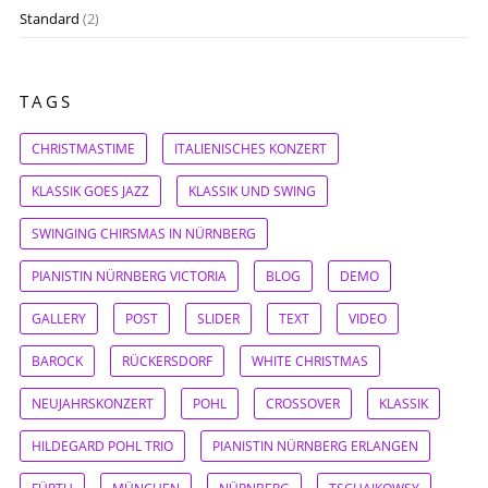
Standard
(2)
TAGS
CHRISTMASTIME
ITALIENISCHES KONZERT
KLASSIK GOES JAZZ
KLASSIK UND SWING
SWINGING CHIRSMAS IN NÜRNBERG
PIANISTIN NÜRNBERG VICTORIA
BLOG
DEMO
GALLERY
POST
SLIDER
TEXT
VIDEO
BAROCK
RÜCKERSDORF
WHITE CHRISTMAS
NEUJAHRSKONZERT
POHL
CROSSOVER
KLASSIK
HILDEGARD POHL TRIO
PIANISTIN NÜRNBERG ERLANGEN