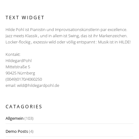
TEXT WIDGET
Hilde Pohl ist Pianistin und Improvisationskünstlerin par excellence.
Jazz meets Klassik , und in allem ist Swing, das ist ihr Markenzeichen.
Locker-flockig , exzessiv wild oder völlig entspannt : Musik ist in HILDE!
Kontakt:
HildegardPohl
Mittelstraße 5
90425 Nürnberg
(0049)0170/4060250
email: wild@hildegardpohl.de
CATAGORIES
Allgemein
(103)
Demo Posts
(4)