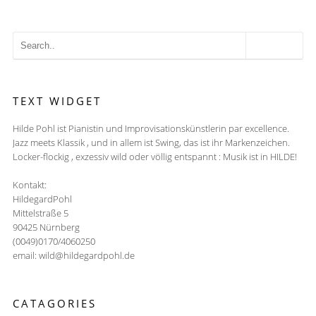
TEXT WIDGET
Hilde Pohl ist Pianistin und Improvisationskünstlerin par excellence.
Jazz meets Klassik , und in allem ist Swing, das ist ihr Markenzeichen.
Locker-flockig , exzessiv wild oder völlig entspannt : Musik ist in HILDE!
Kontakt:
HildegardPohl
Mittelstraße 5
90425 Nürnberg
(0049)0170/4060250
email: wild@hildegardpohl.de
CATAGORIES