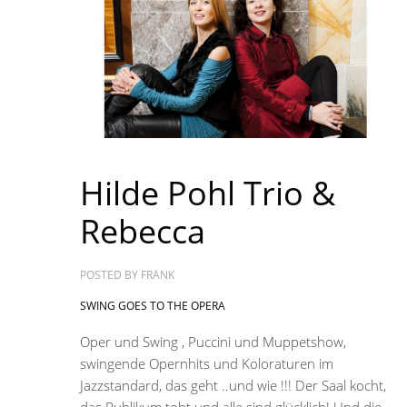
Hilde Pohl Trio &
Rebecca
POSTED BY
FRANK
SWING GOES TO THE OPERA
Oper und Swing , Puccini und Muppetshow,
swingende Opernhits und Koloraturen im
Jazzstandard, das geht ..und wie !!! Der Saal kocht,
das Publikum tobt und alle sind glücklich! Und die