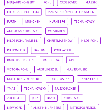
NEUJAHRSKONZERT
POHL
CROSSOVER
KLASSIK
HILDEGARD POHL TRIO
PIANISTIN NÜRNBERG ERLANGEN
FÜRTH
MÜNCHEN
NÜRNBERG
TSCHAIKOWSY
AMERICAN CHRISTMAS
WIESBADEN
HILDE POHL PIANISTIN
CHRISTMASSHOW
HILDE POHL
PIANOMUSIK
BAYERN
POHL&POHL
BURG RABENSTEIN
MUTTERTAG
OPER
VICTORIA POHL
AUSFLUGSZIEL
KLAVIERMUSIK
MUTTERTAGSKONZERT
HUBERTUSSAAL
SANTA CLAUS
YMAS
TSCHAIKOWSKY
NUSSKNACKER
ZUCKERFEE
JAZZ
BACH
CHRISTMAS
NEW YORK
PIANISTIN NÜRNBERG
METROPOLREGION