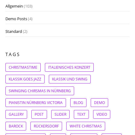
Allgemein
(103)
Demo Posts
(4)
Standard
(2)
TAGS
CHRISTMASTIME
ITALIENISCHES KONZERT
KLASSIK GOES JAZZ
KLASSIK UND SWING
SWINGING CHIRSMAS IN NÜRNBERG
PIANISTIN NÜRNBERG VICTORIA
BLOG
DEMO
GALLERY
POST
SLIDER
TEXT
VIDEO
BAROCK
RÜCKERSDORF
WHITE CHRISTMAS