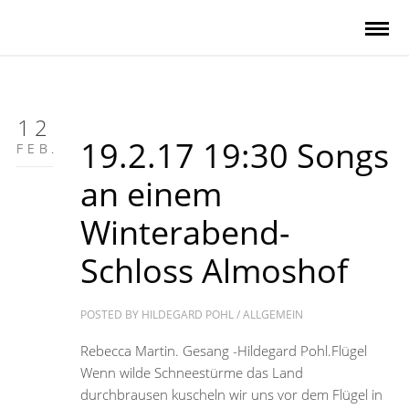
12
19.2.17 19:30 Songs
FEB.
an einem
Winterabend-
Schloss Almoshof
POSTED BY
HILDEGARD POHL
/
ALLGEMEIN
Rebecca Martin. Gesang -Hildegard Pohl.Flügel
Wenn wilde Schneestürme das Land
durchbrausen kuscheln wir uns vor dem Flügel in