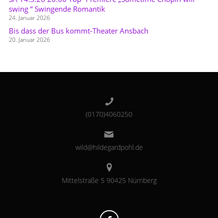
swing “ Swingende Romantik
24. Januar 2026
Bis dass der Bus kommt-Theater Ansbach
20. Januar 2026
(0170)4060250
wild@hildegardpohl.de
Mittelstraße 5 90425 Nürnberg