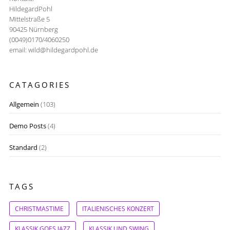
HildegardPohl
Mittelstraße 5
90425 Nürnberg
(0049)0170/4060250
email: wild@hildegardpohl.de
CATAGORIES
Allgemein
(103)
Demo Posts
(4)
Standard
(2)
TAGS
CHRISTMASTIME
ITALIENISCHES KONZERT
KLASSIK GOES JAZZ
KLASSIK UND SWING