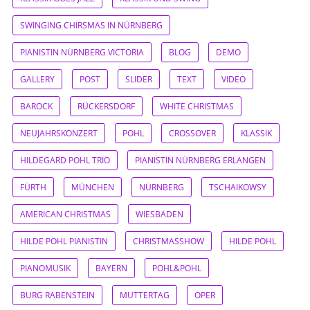
SWINGING CHIRSMAS IN NÜRNBERG
PIANISTIN NÜRNBERG VICTORIA
BLOG
DEMO
GALLERY
POST
SLIDER
TEXT
VIDEO
BAROCK
RÜCKERSDORF
WHITE CHRISTMAS
NEUJAHRSKONZERT
POHL
CROSSOVER
KLASSIK
HILDEGARD POHL TRIO
PIANISTIN NÜRNBERG ERLANGEN
FÜRTH
MÜNCHEN
NÜRNBERG
TSCHAIKOWSY
AMERICAN CHRISTMAS
WIESBADEN
HILDE POHL PIANISTIN
CHRISTMASSHOW
HILDE POHL
PIANOMUSIK
BAYERN
POHL&POHL
BURG RABENSTEIN
MUTTERTAG
OPER