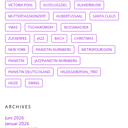
VICTORIA POHL
AUSFLUGSZIEL
KLAVIERMUSIK
MUTTERTAGSKONZERT
HUBERTUSSAAL
SANTA CLAUS
YMAS
TSCHAIKOWSKY
NUSSKNACKER
ZUCKERFEE
JAZZ
BACH
CHRISTMAS
NEW YORK
PIANISTIN NÜRNBERG
METROPOLREGION
PIANISTIN
JAZZPIANISTIN NÜRNBERG
PIANISTIN DEUTSCHLAND
HILDEGARDPOHL_TRIO
HILDE
SWING
ARCHIVES
Juni 2026
Januar 2026