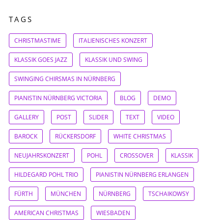
TAGS
CHRISTMASTIME
ITALIENISCHES KONZERT
KLASSIK GOES JAZZ
KLASSIK UND SWING
SWINGING CHIRSMAS IN NÜRNBERG
PIANISTIN NÜRNBERG VICTORIA
BLOG
DEMO
GALLERY
POST
SLIDER
TEXT
VIDEO
BAROCK
RÜCKERSDORF
WHITE CHRISTMAS
NEUJAHRSKONZERT
POHL
CROSSOVER
KLASSIK
HILDEGARD POHL TRIO
PIANISTIN NÜRNBERG ERLANGEN
FÜRTH
MÜNCHEN
NÜRNBERG
TSCHAIKOWSY
AMERICAN CHRISTMAS
WIESBADEN