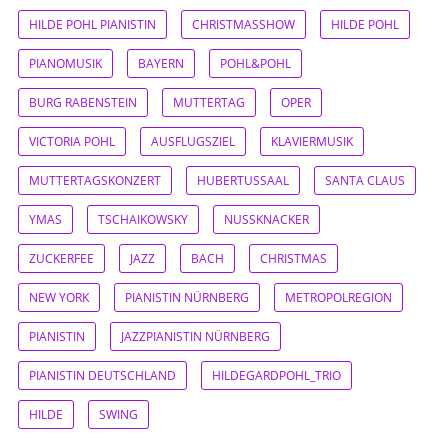
HILDE POHL PIANISTIN
CHRISTMASSHOW
HILDE POHL
PIANOMUSIK
BAYERN
POHL&POHL
BURG RABENSTEIN
MUTTERTAG
OPER
VICTORIA POHL
AUSFLUGSZIEL
KLAVIERMUSIK
MUTTERTAGSKONZERT
HUBERTUSSAAL
SANTA CLAUS
YMAS
TSCHAIKOWSKY
NUSSKNACKER
ZUCKERFEE
JAZZ
BACH
CHRISTMAS
NEW YORK
PIANISTIN NÜRNBERG
METROPOLREGION
PIANISTIN
JAZZPIANISTIN NÜRNBERG
PIANISTIN DEUTSCHLAND
HILDEGARDPOHL_TRIO
HILDE
SWING