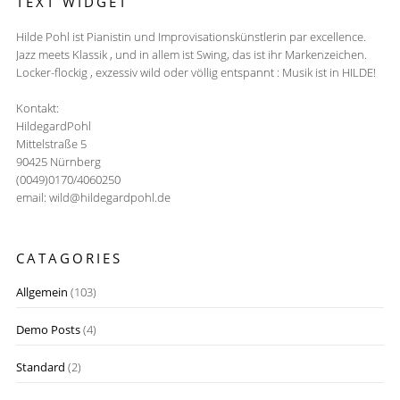
TEXT WIDGET
Hilde Pohl ist Pianistin und Improvisationskünstlerin par excellence.
Jazz meets Klassik , und in allem ist Swing, das ist ihr Markenzeichen.
Locker-flockig , exzessiv wild oder völlig entspannt : Musik ist in HILDE!
Kontakt:
HildegardPohl
Mittelstraße 5
90425 Nürnberg
(0049)0170/4060250
email: wild@hildegardpohl.de
CATAGORIES
Allgemein
(103)
Demo Posts
(4)
Standard
(2)