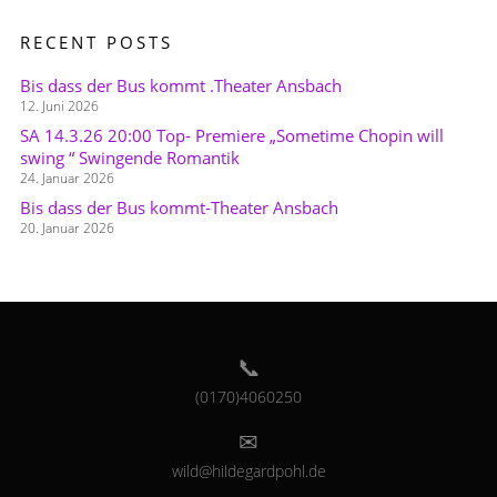
RECENT POSTS
Bis dass der Bus kommt .Theater Ansbach
12. Juni 2026
SA 14.3.26 20:00 Top- Premiere „Sometime Chopin will
swing “ Swingende Romantik
24. Januar 2026
Bis dass der Bus kommt-Theater Ansbach
20. Januar 2026
(0170)4060250
wild@hildegardpohl.de