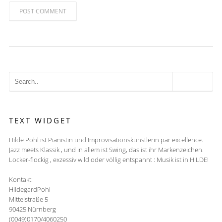
POST COMMENT
TEXT WIDGET
Hilde Pohl ist Pianistin und Improvisationskünstlerin par excellence.
Jazz meets Klassik , und in allem ist Swing, das ist ihr Markenzeichen.
Locker-flockig , exzessiv wild oder völlig entspannt : Musik ist in HILDE!
Kontakt:
HildegardPohl
Mittelstraße 5
90425 Nürnberg
(0049)0170/4060250