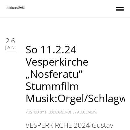
26
So 11.2.24
JAN.
Vesperkirche
„Nosferatu“
Stummfilm
Musik:Orgel/Schlagw
POSTED BY
HILDEGARD POHL
/
ALLGEMEIN
VESPERKIRCHE 2024 Gustav