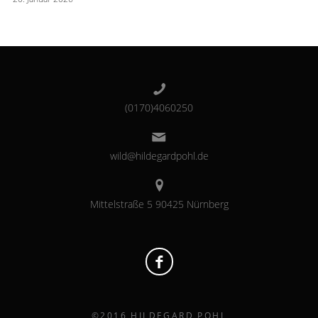
(0170)4060250
wild@hildegardpohl.de
Mittelstraße 5 90425 Nürnberg
©2016 HILDEGARD POHL