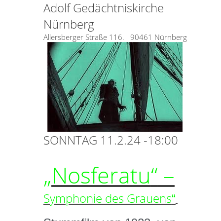
Adolf Gedächtniskirche
Nürnberg
Allersberger Straße 116.
90461 Nürnberg
SONNTAG 11.2.24 -18:00
„
Nosferatu
“
–
Symphonie des Grauens
“