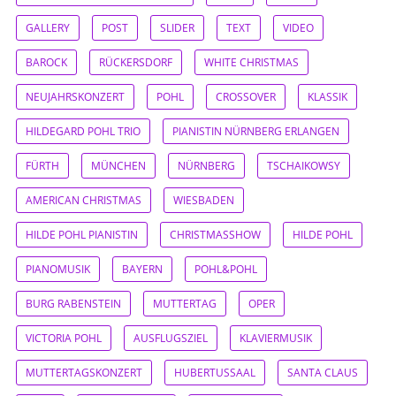
GALLERY
POST
SLIDER
TEXT
VIDEO
BAROCK
RÜCKERSDORF
WHITE CHRISTMAS
NEUJAHRSKONZERT
POHL
CROSSOVER
KLASSIK
HILDEGARD POHL TRIO
PIANISTIN NÜRNBERG ERLANGEN
FÜRTH
MÜNCHEN
NÜRNBERG
TSCHAIKOWSY
AMERICAN CHRISTMAS
WIESBADEN
HILDE POHL PIANISTIN
CHRISTMASSHOW
HILDE POHL
PIANOMUSIK
BAYERN
POHL&POHL
BURG RABENSTEIN
MUTTERTAG
OPER
VICTORIA POHL
AUSFLUGSZIEL
KLAVIERMUSIK
MUTTERTAGSKONZERT
HUBERTUSSAAL
SANTA CLAUS