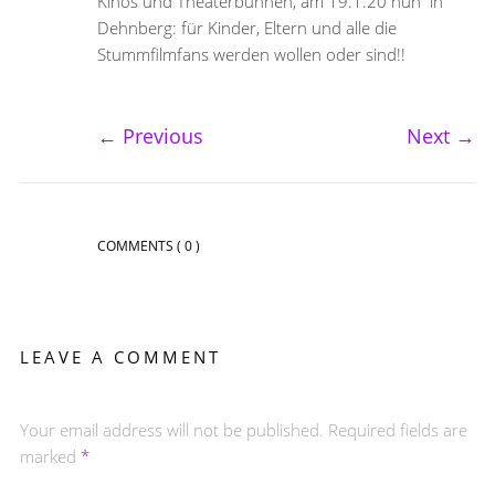
Kinos und Theaterbühnen, am 19.1.20 nun in
Dehnberg: für Kinder, Eltern und alle die
Stummfilmfans werden wollen oder sind!!
←
Previous
Next
→
COMMENTS
( 0 )
LEAVE A COMMENT
Your email address will not be published. Required fields are
marked
*