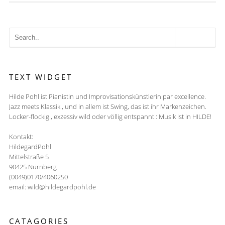
TEXT WIDGET
Hilde Pohl ist Pianistin und Improvisationskünstlerin par excellence.
Jazz meets Klassik , und in allem ist Swing, das ist ihr Markenzeichen.
Locker-flockig , exzessiv wild oder völlig entspannt : Musik ist in HILDE!
Kontakt:
HildegardPohl
Mittelstraße 5
90425 Nürnberg
(0049)0170/4060250
email: wild@hildegardpohl.de
CATAGORIES