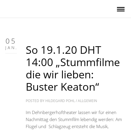
05
So 19.1.20 DHT
JAN.
14:00 „Stummfilme
die wir lieben:
Buster Keaton“
POSTED BY
HILDEGARD POHL
/
ALLGEMEIN
Im Dehnbergerhoftheater lassen wir für einen
Nachmittag den Stummfilm lebendig werden: Am
Flügel und Schlagzeug entsteht die Musik,