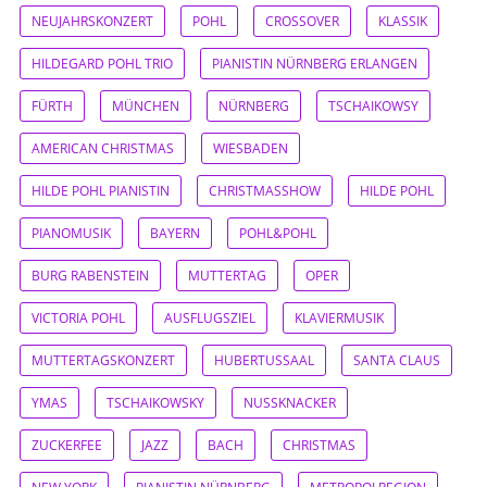
NEUJAHRSKONZERT
POHL
CROSSOVER
KLASSIK
HILDEGARD POHL TRIO
PIANISTIN NÜRNBERG ERLANGEN
FÜRTH
MÜNCHEN
NÜRNBERG
TSCHAIKOWSY
AMERICAN CHRISTMAS
WIESBADEN
HILDE POHL PIANISTIN
CHRISTMASSHOW
HILDE POHL
PIANOMUSIK
BAYERN
POHL&POHL
BURG RABENSTEIN
MUTTERTAG
OPER
VICTORIA POHL
AUSFLUGSZIEL
KLAVIERMUSIK
MUTTERTAGSKONZERT
HUBERTUSSAAL
SANTA CLAUS
YMAS
TSCHAIKOWSKY
NUSSKNACKER
ZUCKERFEE
JAZZ
BACH
CHRISTMAS