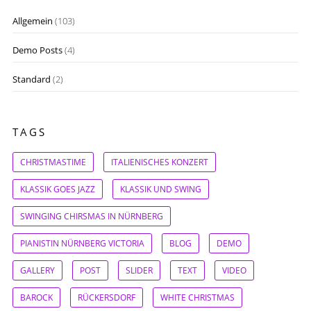
Allgemein
(103)
Demo Posts
(4)
Standard
(2)
TAGS
CHRISTMASTIME
ITALIENISCHES KONZERT
KLASSIK GOES JAZZ
KLASSIK UND SWING
SWINGING CHIRSMAS IN NÜRNBERG
PIANISTIN NÜRNBERG VICTORIA
BLOG
DEMO
GALLERY
POST
SLIDER
TEXT
VIDEO
BAROCK
RÜCKERSDORF
WHITE CHRISTMAS