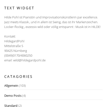
TEXT WIDGET
Hilde Pohl ist Pianistin und Improvisationskünstlerin par excellence.
Jazz meets Klassik , und in allem ist Swing, das ist ihr Markenzeichen.
Locker-flockig , exzessiv wild oder völlig entspannt : Musik ist in HILDE!
Kontakt:
HildegardPohl
Mittelstraße 5
90425 Nürnberg
(0049)0170/4060250
email: wild@hildegardpohl.de
CATAGORIES
Allgemein
(103)
Demo Posts
(4)
Standard
(2)