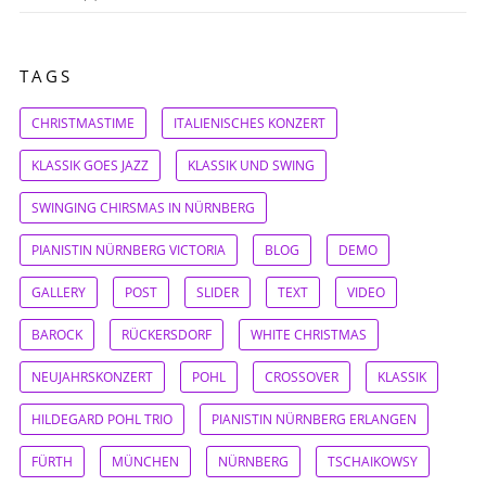
TAGS
CHRISTMASTIME
ITALIENISCHES KONZERT
KLASSIK GOES JAZZ
KLASSIK UND SWING
SWINGING CHIRSMAS IN NÜRNBERG
PIANISTIN NÜRNBERG VICTORIA
BLOG
DEMO
GALLERY
POST
SLIDER
TEXT
VIDEO
BAROCK
RÜCKERSDORF
WHITE CHRISTMAS
NEUJAHRSKONZERT
POHL
CROSSOVER
KLASSIK
HILDEGARD POHL TRIO
PIANISTIN NÜRNBERG ERLANGEN
FÜRTH
MÜNCHEN
NÜRNBERG
TSCHAIKOWSY