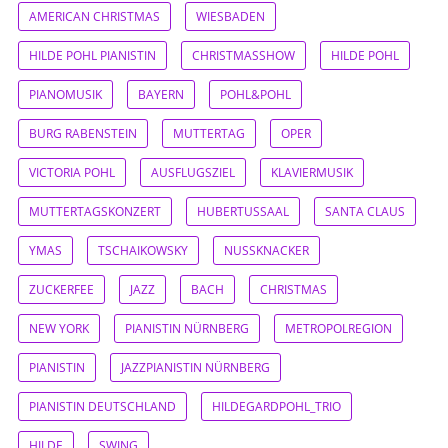
AMERICAN CHRISTMAS
WIESBADEN
HILDE POHL PIANISTIN
CHRISTMASSHOW
HILDE POHL
PIANOMUSIK
BAYERN
POHL&POHL
BURG RABENSTEIN
MUTTERTAG
OPER
VICTORIA POHL
AUSFLUGSZIEL
KLAVIERMUSIK
MUTTERTAGSKONZERT
HUBERTUSSAAL
SANTA CLAUS
YMAS
TSCHAIKOWSKY
NUSSKNACKER
ZUCKERFEE
JAZZ
BACH
CHRISTMAS
NEW YORK
PIANISTIN NÜRNBERG
METROPOLREGION
PIANISTIN
JAZZPIANISTIN NÜRNBERG
PIANISTIN DEUTSCHLAND
HILDEGARDPOHL_TRIO
HILDE
SWING