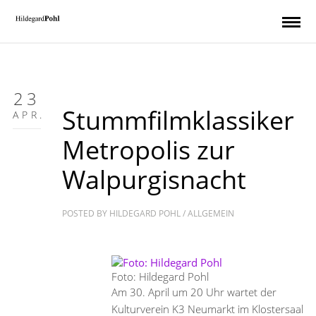
23
Stummfilmklassiker
APR.
Metropolis zur
Walpurgisnacht
POSTED BY
HILDEGARD POHL
/
ALLGEMEIN
Foto: Hildegard Pohl
Am 30. April um 20 Uhr wartet der
Kulturverein K3 Neumarkt im Klostersaal