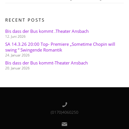
RECENT POSTS
Bis dass der Bus kommt .Theater Ansbach
12. Juni 2026
SA 14.3.26 20:00 Top- Premiere „Sometime Chopin will
swing “ Swingende Romantik
24. Januar 2026
Bis dass der Bus kommt-Theater Ansbach
20. Januar 2026
(0170)4060250