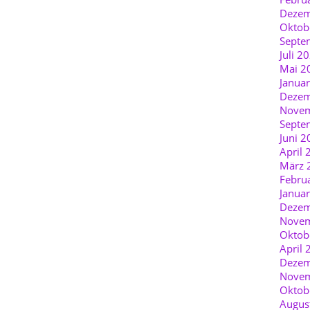
Dezem
Oktob
Septe
Juli 2
Mai 2
Janua
Dezem
Novem
Septe
Juni 2
April 
März 
Febru
Janua
Dezem
Novem
Oktob
April 
Dezem
Novem
Oktob
Augus