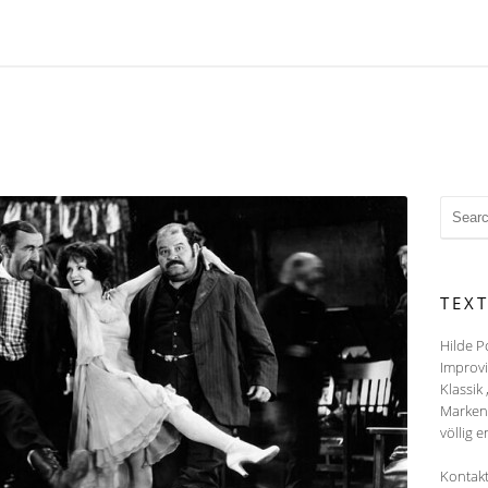
TEX
Hilde P
Improvi
Klassik 
Markenz
völlig e
Kontakt