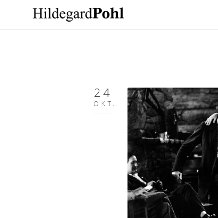
24
OKT.