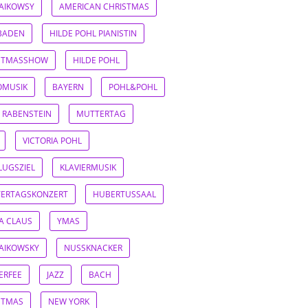
AIKOWSY
AMERICAN CHRISTMAS
BADEN
HILDE POHL PIANISTIN
STMASSHOW
HILDE POHL
OMUSIK
BAYERN
POHL&POHL
 RABENSTEIN
MUTTERTAG
VICTORIA POHL
LUGSZIEL
KLAVIERMUSIK
ERTAGSKONZERT
HUBERTUSSAAL
A CLAUS
YMAS
AIKOWSKY
NUSSKNACKER
ERFEE
JAZZ
BACH
STMAS
NEW YORK