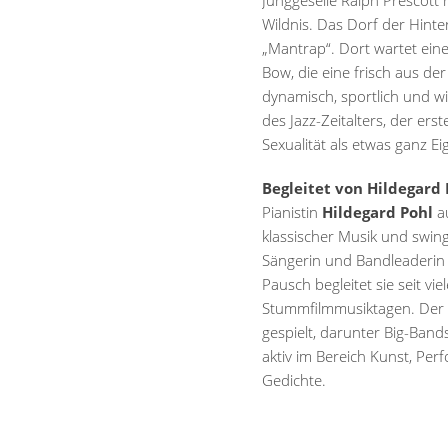
Junggeselle Ralph Prescott 
Wildnis. Das Dorf der Hinte
„Mantrap“. Dort wartet eine 
Bow, die eine frisch aus de
dynamisch, sportlich und wi
des Jazz-Zeitalters, der ers
Sexualität als etwas ganz Eig
Begleitet von Hildegard 
Pianistin
Hildegard Pohl
au
klassischer Musik und swinge
Sängerin und Bandleaderin 
Pausch begleitet sie seit v
Stummfilmmusiktagen. Der 
gespielt, darunter Big-Ban
aktiv im Bereich Kunst, Pe
Gedichte.