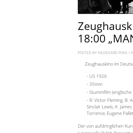
Zeughauski
18:00 „MA
POSTED BY
HILDEGARD POHL
/
A
Zeughauskino im Deutsch
US 1926
35mm
Stummfilm (englische 
R: Victor Fleming, B:
Sinclair Lewis, K: Jam
Torrence, Eugene Pallet
Der von aufdringlichen Ku