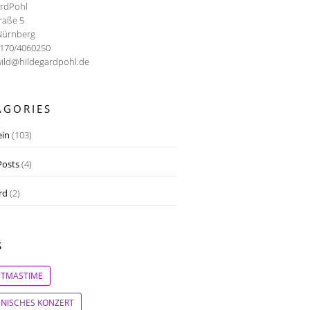
ardPohl
traße 5
Nürnberg
0170/4060250
wild@hildegardpohl.de
AGORIES
ein
(103)
osts
(4)
rd
(2)
S
STMASTIME
IENISCHES KONZERT