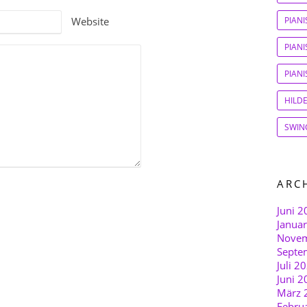
Website
PIAN
PIANI
PIAN
HILD
SWIN
ARC
Juni 2
Janua
Novem
Septe
Juli 2
Juni 2
März 
Febru