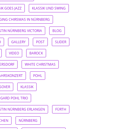
IK GOES JAZZ
KLASSIK UND SWING
GING CHIRSMAS IN NÜRNBERG
ISTIN NÜRNBERG VICTORIA
BLOG
O
GALLERY
POST
SLIDER
VIDEO
BAROCK
ERSDORF
WHITE CHRISTMAS
AHRSKONZERT
POHL
SOVER
KLASSIK
EGARD POHL TRIO
ISTIN NÜRNBERG ERLANGEN
FÜRTH
CHEN
NÜRNBERG