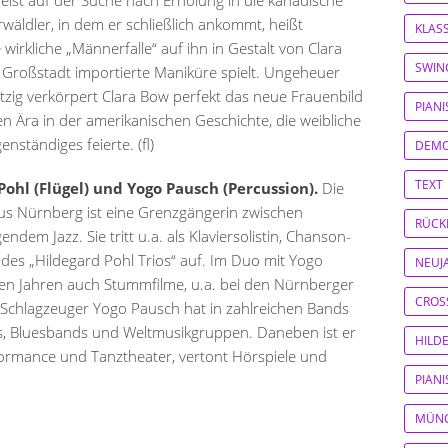
reist auf der Suche nach Erholung in die kanadische
rwäldler, in dem er schließlich ankommt, heißt
KLASS
wirkliche „Männerfalle“ auf ihn in Gestalt von Clara
SWIN
r Großstadt importierte Maniküre spielt. Ungeheuer
tzig verkörpert Clara Bow perfekt das neue Frauenbild
PIAN
ten Ära in der amerikanischen Geschichte, die weibliche
enständiges feierte. (fl)
DEM
TEXT
Pohl (Flügel)
und Yogo Pausch (Percussion).
Die
s Nürnberg ist eine Grenzgängerin zwischen
RÜCK
ndem Jazz. Sie tritt u.a. als Klaviersolistin, Chanson-
des „Hildegard Pohl Trios“ auf. Im Duo mit Yogo
NEUJ
ielen Jahren auch Stummfilme, u.a. bei den Nürnberger
CROS
Schlagzeuger Yogo Pausch hat in zahlreichen Bands
ds, Bluesbands und Weltmusikgruppen. Daneben ist er
HILD
rformance und Tanztheater, vertont Hörspiele und
PIAN
MÜN