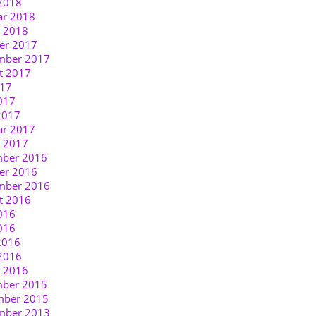
2018
ar 2018
r 2018
er 2017
mber 2017
t 2017
017
017
2017
ar 2017
r 2017
ber 2016
er 2016
mber 2016
t 2016
016
016
2016
2016
r 2016
ber 2015
ber 2015
mber 2013