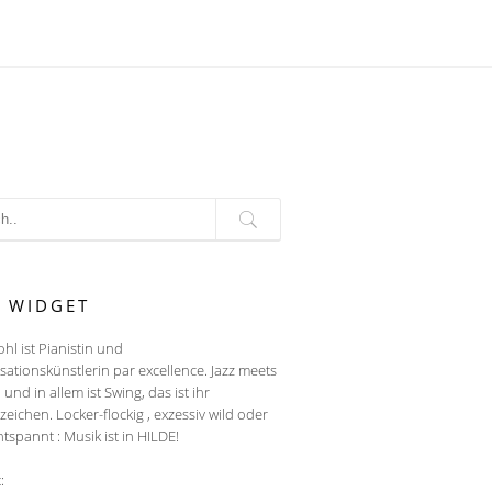
T WIDGET
ohl ist Pianistin und
sationskünstlerin par excellence. Jazz meets
, und in allem ist Swing, das ist ihr
eichen. Locker-flockig , exzessiv wild oder
ntspannt : Musik ist in HILDE!
: