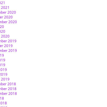
021
r 2021
ber 2020
er 2020
mber 2020
020
020
r 2020
ber 2019
er 2019
mber 2019
019
019
019
2019
2019
r 2019
ber 2018
ber 2018
mber 2018
018
2018