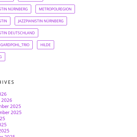
ISTIN NÜRNBERG
METROPOLREGION
STIN
JAZZPIANISTIN NÜRNBERG
ISTIN DEUTSCHLAND
EGARDPOHL_TRIO
HILDE
G
HIVES
026
r 2026
ber 2025
mber 2025
025
025
2025
ar 2025