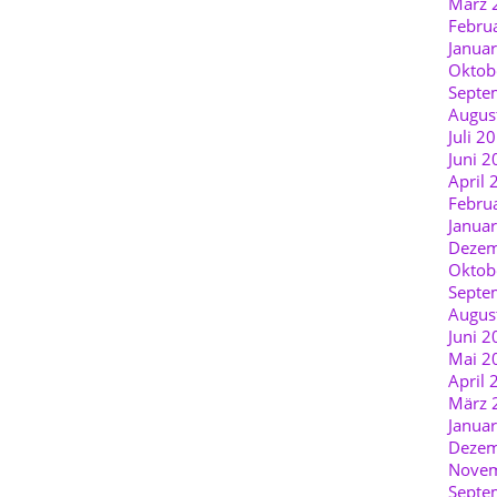
März 
Febru
Janua
Oktob
Septe
Augus
Juli 2
Juni 2
April 
Febru
Janua
Dezem
Oktob
Septe
Augus
Juni 2
Mai 2
April 
März 
Janua
Dezem
Novem
Septe