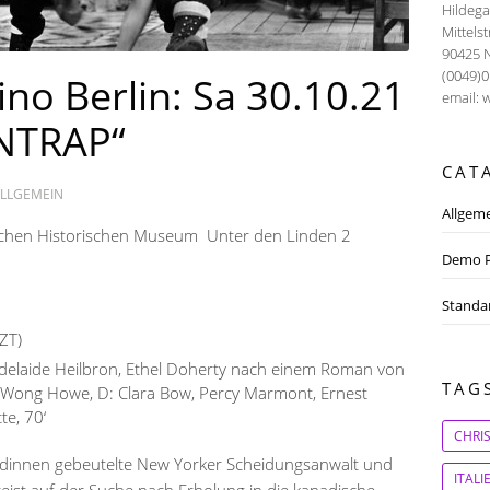
Hildeg
Mittels
90425 
(0049)
no Berlin: Sa 30.10.21
email: 
NTRAP“
CAT
LLGEMEIN
Allgem
en Historischen Museum Unter den Linden 2
Demo P
Standa
ZT)
 Adelaide Heilbron, Ethel Doherty nach einem Roman von
TAG
es Wong Howe, D: Clara Bow, Percy Marmont, Ernest
te, 70‘
CHRI
ndinnen gebeutelte New Yorker Scheidungsanwalt und
ITAL